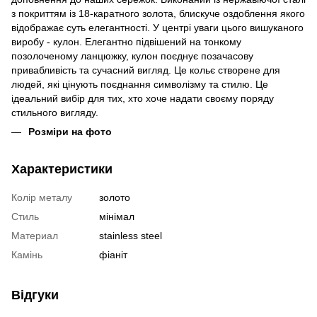
з покриттям із 18-каратного золота, блискуче оздоблення якого
відображає суть елегантності. У центрі уваги цього вишуканого
виробу - кулон. Елегантно підвішений на тонкому
позолоченому ланцюжку, кулон поєднує позачасову
привабливість та сучасний вигляд. Це кольє створене для
людей, які цінують поєднання символізму та стилю. Це
ідеальний вибір для тих, хто хоче надати своєму поряду
стильного вигляду.
Розміри на фото
Характеристики
Колір металу
золото
Стиль
мінімал
Материал
stainless steel
Камінь
фіаніт
Відгуки