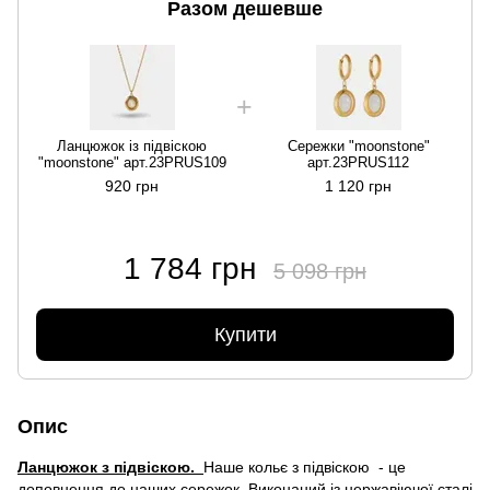
Разом дешевше
Ланцюжок із підвіскою
Сережки "moonstone"
"moonstone" арт.23PRUS109
арт.23PRUS112
920 грн
1 120 грн
1 784 грн
5 098 грн
Купити
Опис
Ланцюжок з підвіскою.
Наше кольє з підвіскою - це
доповнення до наших сережок. Виконаний із нержавіючої сталі