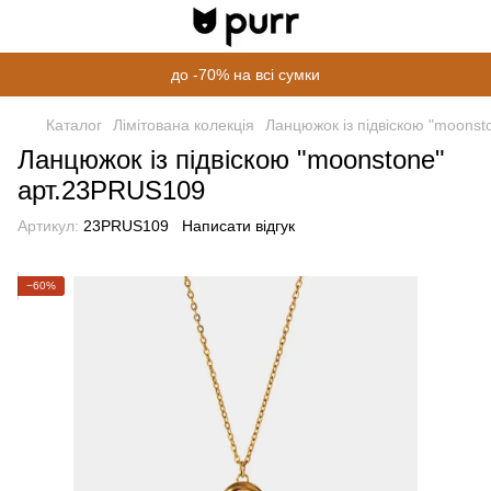
до -70% на всі сумки
Каталог
Лімітована колекція
Ланцюжок із підвіскою "moons
Ланцюжок із підвіскою "moonstone"
арт.23PRUS109
Артикул:
23PRUS109
Написати відгук
−60%