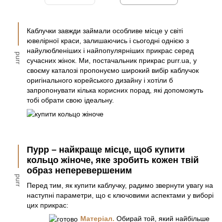
Каблучки завжди займали особливе місце у світі
ювелірної краси, залишаючись і сьогодні однією з
найулюбленіших і найпопулярніших прикрас серед
purr
сучасних жінок. Ми, постачальник прикрас
purr.ua
, у
своєму каталозі пропонуємо широкий вибір каблучок
оригінального корейського дизайну і хотіли б
запропонувати кілька корисних порад, які допоможуть
тобі обрати свою ідеальну.
Пурр – найкраще місце, щоб купити
кольцо жіноче, яке зробить кожен твій
образ неперевершеним
purr
Перед тим, як купити каблучку, радимо звернути увагу на
наступні параметри, що є ключовими аспектами у виборі
цих прикрас:
Матеріал.
Обирай той, який найбільше