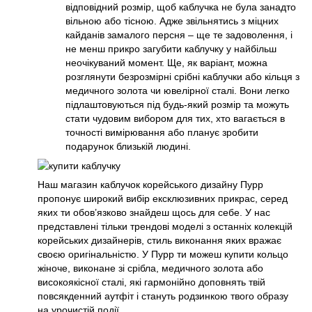
відповідний розмір, щоб каблучка не була занадто
вільною або тісною. Адже звільнятись з міцних
кайданів замалого персня – ще те задоволення, і
не менш прикро загубити каблучку у найбільш
неочікуваний момент. Ще, як варіант, можна
розглянути безрозмірні срібні каблучки або кільця з
медичного золота чи ювелірної сталі. Вони легко
підлаштовуються під будь-який розмір та можуть
стати чудовим вибором для тих, хто вагається в
точності вимірювання або планує зробити
подарунок близькій людині.
Наш магазин каблучок корейського дизайну Пурр
пропонує широкий вибір ексклюзивних прикрас, серед
яких ти обов’язково знайдеш щось для себе. У нас
представлені тільки трендові моделі з останніх колекцій
корейських дизайнерів, стиль виконання яких вражає
своєю оригінальністю. У Пурр ти можеш купити кольцо
жіноче, виконане зі срібла, медичного золота або
високоякісної сталі, які гармонійно доповнять твій
повсякденний аутфіт і стануть родзинкою твого образу
на урочистій події.