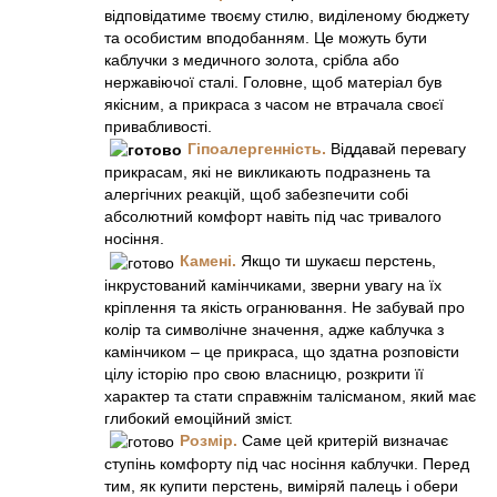
відповідатиме твоєму стилю, виділеному бюджету
та особистим вподобанням. Це можуть бути
каблучки з медичного золота, срібла або
нержавіючої сталі. Головне, щоб матеріал був
якісним, а прикраса з часом не втрачала своєї
привабливості.
Гіпоалергенність.
Віддавай перевагу
прикрасам, які не викликають подразнень та
алергічних реакцій, щоб забезпечити собі
абсолютний комфорт навіть під час тривалого
носіння.
Камені.
Якщо ти шукаєш перстень,
інкрустований камінчиками, зверни увагу на їх
кріплення та якість огранювання. Не забувай про
колір та символічне значення, адже каблучка з
камінчиком – це прикраса, що здатна розповісти
цілу історію про свою власницю, розкрити її
характер та стати справжнім талісманом, який має
глибокий емоційний зміст.
Розмір.
Саме цей критерій визначає
ступінь комфорту під час носіння каблучки. Перед
тим, як купити перстень, виміряй палець і обери