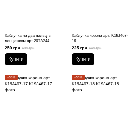
Каблучка на два пальці з
Каблучка корона арт. K19J467-
ланцюжком арт.20ТА244
16
250 грн
225 грн
499 грн
449 грн
Купити
Купити
−50%
−50%