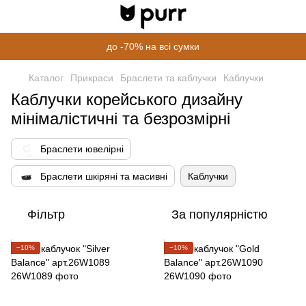
до -70% на всі сумки
Каталог
Прикраси
Браслети та каблучки
Каблучки
Каблучки корейського дизайну
мінімалістичні та безрозмірні
Браслети ювелірні
Браслети шкіряні та масивні
Каблучки
Фільтр
За популярністю
−10%
−10%