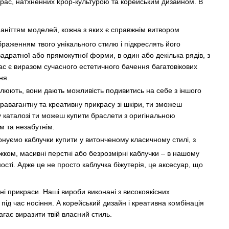
крас, натхненних kpop-культурою та корейським дизайном. В
аніттям моделей, кожна з яких є справжнім витвором
браженням твого унікального стилю і підкреслять його
адратної або прямокутної форми, в один або декілька рядів, з
 є виразом сучасного естетичного бачення багатовікових
ня.
люють, вони дають можливість подивитись на себе з іншого
авагантну та креативну прикрасу зі шкіри, ти зможеш
у каталозі ти можеш купити браслети з оригінальною
им та незабутнім.
онуємо каблучки купити у витонченому класичному стилі, з
ком, масивні перстні або безрозмірні каблучки – в нашому
ості. Адже це не просто каблучка біжутерія, це аксесуар, що
ьні прикраси. Наші вироби виконані з високоякісних
 під час носіння. А корейський дизайн і креативна комбінація
гає виразити твій власний стиль.