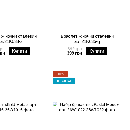
 жіночий сталевий
Браслет жіночий сталевий
рт.21K633-s
арт.21K635-g
грн
899 грн
Купити
Купити
грн
399 грн
−10%
НОВИНКА