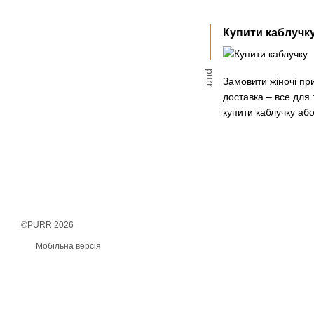
Купити каблучк
purr
Замовити жіночі пр
доставка – все для
купити каблучку або
©PURR 2026
Мобільна версія