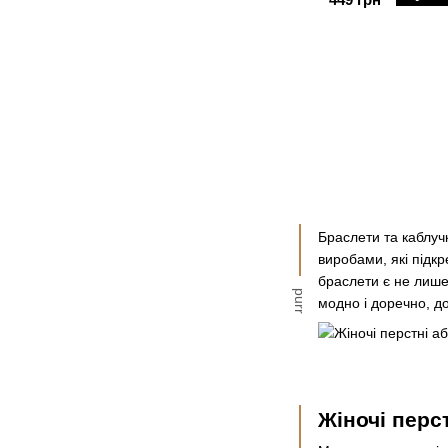
Браслети та каблуч
виробами, які підкр
браслети є не лише
purr
модно і доречно, д
Жіночі перс