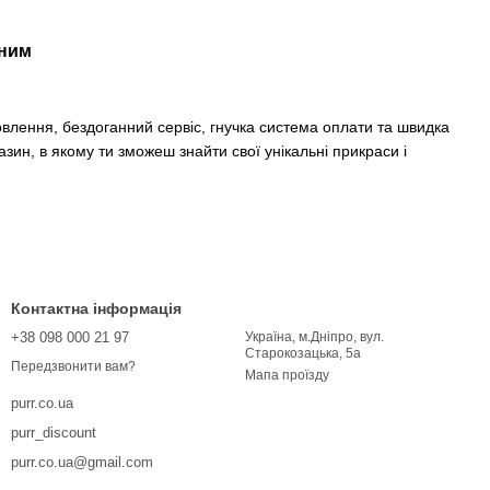
еним
влення, бездоганний сервіс, гнучка система оплати та швидка
зин, в якому ти зможеш знайти свої унікальні прикраси і
Контактна інформація
+38 098 000 21 97
Україна, м.Дніпро, вул.
Старокозацька, 5а
Передзвонити вам?
Мапа проїзду
purr.co.ua
purr_discount
purr.co.ua@gmail.com