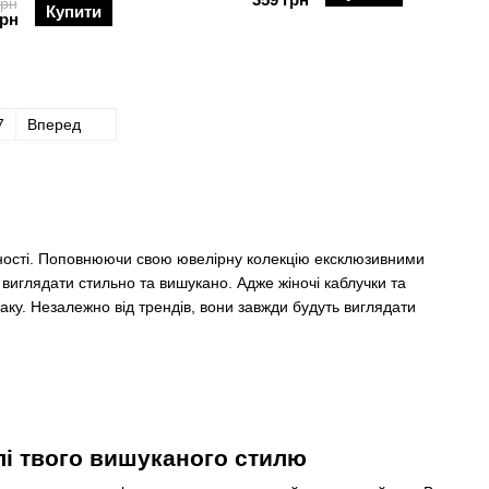
грн
Купити
грн
7
Вперед
альності. Поповнюючи свою ювелірну колекцію ексклюзивними
 виглядати стильно та вишукано. Адже жіночі каблучки та
аку. Незалежно від трендів, вони завжди будуть виглядати
алі твого вишуканого стилю