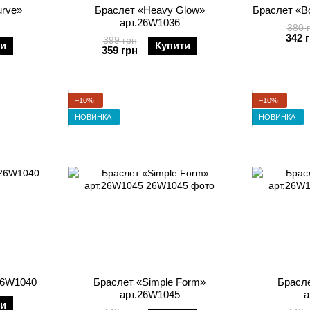
urve»
Браслет «Heavy Glow»
Браслет «Bo
арт.26W1036
380 
342 
399 грн
ти
Купити
359 грн
−10%
−10%
НОВИНКА
НОВИНКА
 26W1040
Браслет «Simple Form»
Брасле
арт.26W1045
а
ти