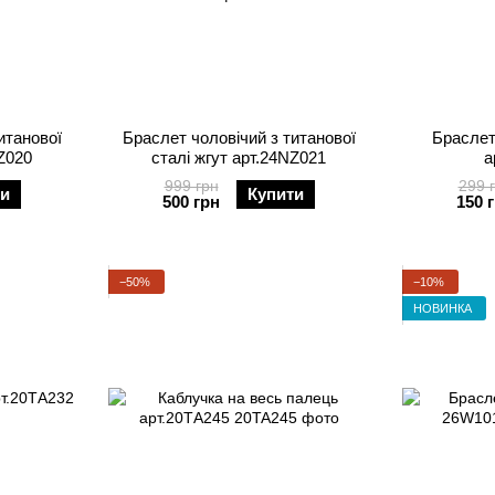
итанової
Браслет чоловічий з титанової
Браслет
NZ020
сталі жгут арт.24NZ021
а
999 грн
299 
ти
Купити
500 грн
150 
−50%
−10%
НОВИНКА