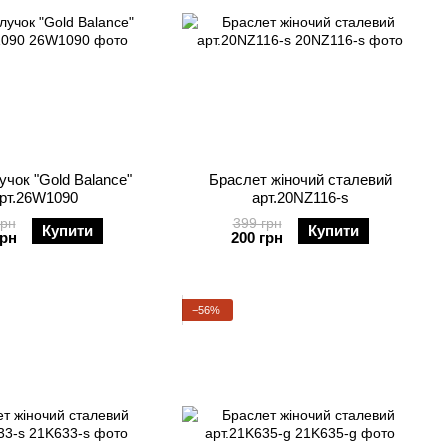
учок "Gold Balance"
Браслет жіночий сталевий
рт.26W1090
арт.20NZ116-s
грн
399 грн
Купити
Купити
грн
200 грн
−56%