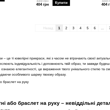
449 грн
449 
Купити
404 грн
404 
Назад
1
2
3
4
5
6
...
ки – це ті ювелірні прикраси, які з часом не втрачають своєї акту
еслюють індивідуальність і доповнюють твій образ, ти завжди будеш
 ознакою елегантності, це вираження твого унікального стилю та см
одаючи особливого шарму твоєму образу.
тні або браслет на руку – невіддільні дет