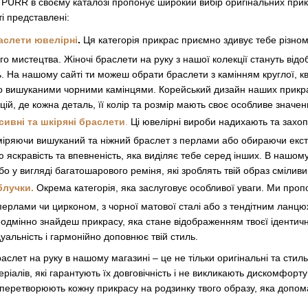
 PURR в своєму каталозі пропонує широкий вибір оригінальних при
 представлені:
аслети ювелірні
.
Ця категорія прикрас приємно здивує тебе різном
о мистецтва. Жіночі браслети на руку з нашої колекції стануть відо
. На нашому сайті ти можеш обрати браслети з камінням круглої, кв
о вишуканими чорними камінцями. Корейський дизайн наших прикрас
цій, де кожна деталь, її колір та розмір мають своє особливе значен
сивні та шкіряні браслети
.
Ці ювелірні вироби надихають та захоп
міряючи вишуканий та ніжний браслет з перлами або обираючи екстр
 яскравість та впевненість, яка виділяє тебе серед інших. В нашом
о у вигляді багатошарового реміня, які зроблять твій образ смілив
блучки
.
Окрема категорія, яка заслуговує особливої уваги. Ми проп
ерлами чи цирконом, з чорної матової сталі або з тендітним ланцюж
еодмінно знайдеш прикрасу, яка стане відображенням твоєї ідентичн
дуальність і гармонійно доповнює твій стиль.
раслет на руку в нашому магазині – це не тільки оригінальні та стил
ріалів, які гарантують їх довговічність і не викликають дискомфорту
в перетворюють кожну прикрасу на родзинку твого образу, яка допома