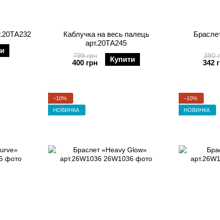
т.20ТА232
Каблучка на весь палець
Браслет
арт.20ТА245
ти
799 грн
380 
Купити
400 грн
342 
−10%
−10%
НОВИНКА
НОВИНКА