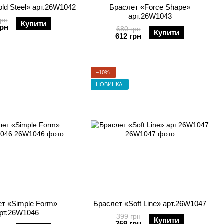
ld Steel» арт.26W1042
Браслет «Force Shape»
арт.26W1043
грн
Купити
грн
680 грн
Купити
612 грн
−10%
НОВИНКА
т «Simple Form»
Браслет «Soft Line» арт.26W1047
рт.26W1046
399 грн
Купити
359 грн