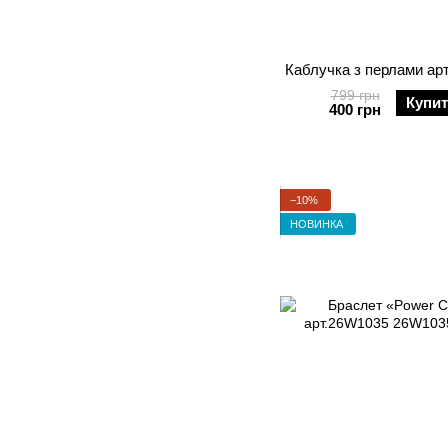
Каблучка з перлами ар
799 грн
Купи
400 грн
−10%
НОВИНКА