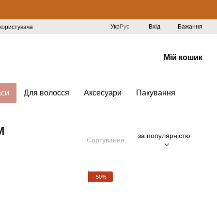
Укр
Рус
Вхід
Бажання
 користувача
Мій кошик
аси
Для волосся
Аксесуари
Пакування
м
за популярністю
Сортування:
−50%