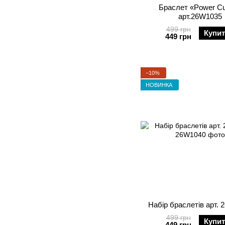
Браслет «Power C
арт.26W1035
499 грн
Купи
449 грн
−10%
НОВИНКА
Набір браслетів арт.
499 грн
Купи
449 грн