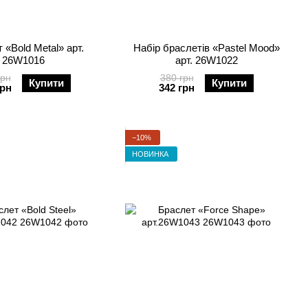
 «Bold Metal» арт.
Набір браслетів «Pastel Mood»
26W1016
арт. 26W1022
грн
380 грн
Купити
Купити
грн
342 грн
−10%
НОВИНКА