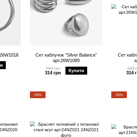
. 26W1018
Сет каблучок "Silver Balance"
Сет кабл
арт.26W1089
а
ти
349 грн
349 
Купити
314 грн
314 
−50%
−50%