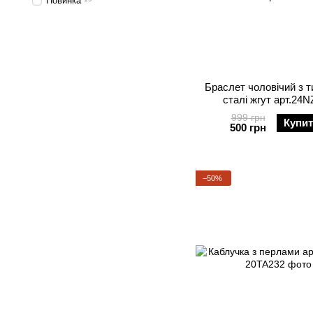
Новинка
Браслет чоловічий з т
сталі жгут арт.24
999 грн
Купи
500 грн
−50%