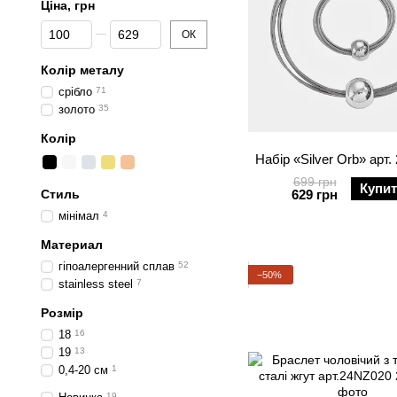
Ціна, грн
Від Ціна, грн
До Ціна, грн
ОК
Колір металу
срібло
71
золото
35
Колір
Набір «Silver Orb» арт
699 грн
Купи
Стиль
629 грн
мінімал
4
Материал
гіпоалергенний сплав
52
−50%
stainless steel
7
Розмір
18
16
19
13
0,4-20 см
1
19