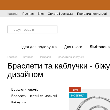
Перейти до основного контенту
Каталог
Про нас
Блог
Оплата і доставка
Програма лояльності
Відгуки про магазин
Ідея для подарунка
Для нього
Лімітована
Головна
Каталог
Прикраси
Браслети та каблучки
Браслети та каблучки - біж
дизайном
Браслети ювелірні
−10%
Браслети шкіряні та масивні
НОВИНКА
Каблучки