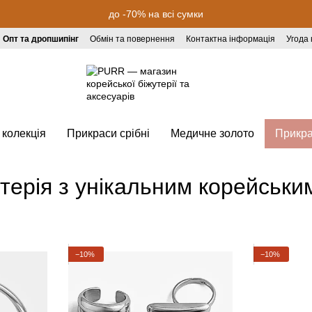
до -70% на всі сумки
Опт та дропшипінг
Обмін та повернення
Контактна інформація
Угода
 колекція
Прикраси срібні
Медичне золото
Прикр
утерія з унікальним корейськи
−10%
−10%