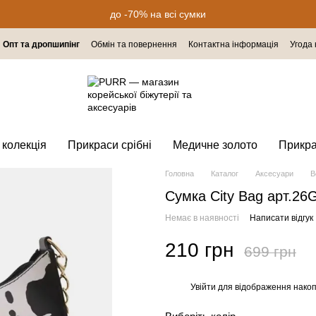
до -70% на всі сумки
Опт та дропшипінг
Обмін та повернення
Контактна інформація
Угода
 колекція
Прикраси срібні
Медичне золото
Прикр
Головна
Каталог
Аксесуари
В
Сумка City Bag арт.26
Немає в наявності
Написати відгук
210 грн
699 грн
Увійти
для відображення накоп
%