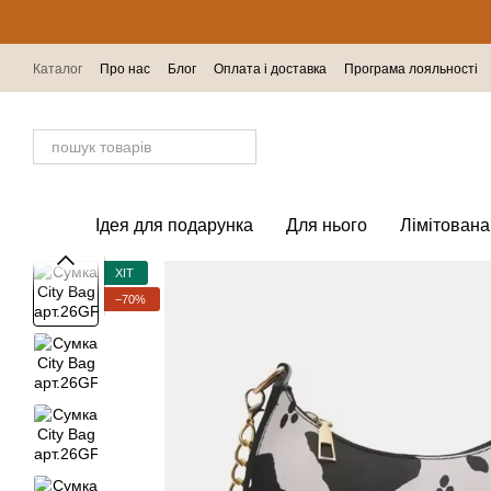
Перейти до основного контенту
Каталог
Про нас
Блог
Оплата і доставка
Програма лояльності
Відгуки про магазин
Ідея для подарунка
Для нього
Лімітована
ХІТ
−70%