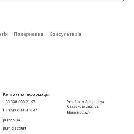
нтія
Повернення
Консультація
Контактна інформація
+38 098 000 21 97
Україна, м.Дніпро, вул.
Старокозацька, 5а
Передзвонити вам?
Мапа проїзду
purr.co.ua
purr_discount