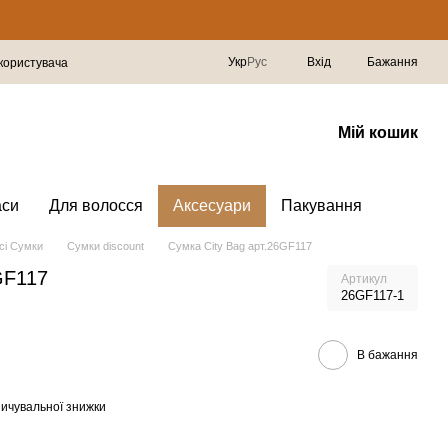
Укр
Рус
Вхід
Бажання
 користувача
Мій кошик
аси
Для волосся
Аксесуари
Пакування
сі Сумки
Сумки discount
Сумка City Bag арт.26GF117
GF117
Артикул
26GF117-1
В бажання
ичувальної знижки