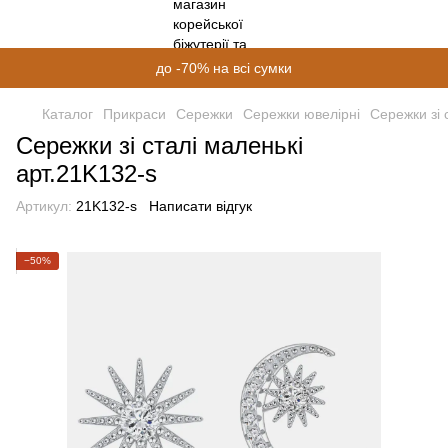
до -70% на всі сумки
Каталог
Прикраси
Сережки
Сережки ювелірні
Сережки зі 
Сережки зі сталі маленькі
арт.21K132-s
Артикул:
21K132-s
Написати відгук
−50%