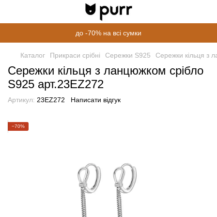
до -70% на всі сумки
Каталог
Прикраси срібні
Сережки S925
Сережки кільця з 
Сережки кільця з ланцюжком срібло
S925 арт.23EZ272
Артикул:
23EZ272
Написати відгук
−70%