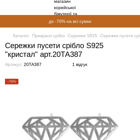
до -70% на всі сумки
Каталог
Прикраси срібні
Сережки S925
Сережки пусети срі
Сережки пусети срібло S925
"кристал" арт.20ТА387
Артикул:
20TA387
1 відгук
−70%