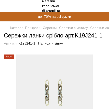
до -70% на всі сумки
Каталог
Прикраси
Сережки
Сережки з металу
Сережки ла
Сережки ланки срібло арт.K19J241-1
Артикул:
K19J241-1
Написати відгук
−50%