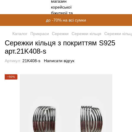
до -70% на всі сумки
Каталог
Прикраси
Сережки
Сережки кільця
Сережки кільц
Сережки кільця з покриттям S925
арт.21K408-s
Артикул:
21K408-s
Написати відгук
−50%