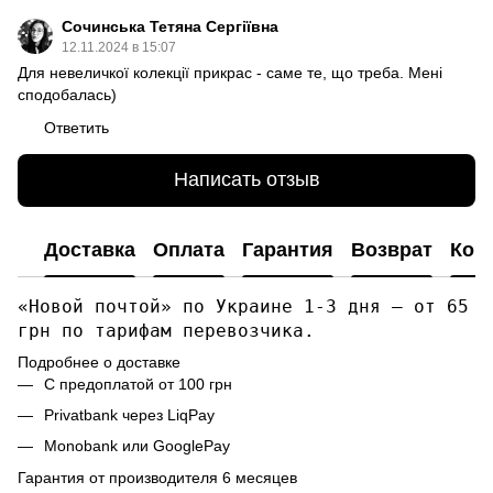
Сочинська Тетяна Сергіївна
12.11.2024 в 15:07
Для невеличкої колекції прикрас - саме те, що треба. Мені
сподобалась)
Ответить
Написать отзыв
Доставка
Оплата
Гарантия
Возврат
Кон
«Новой почтой» по Украине 1-3 дня — от 65
грн по тарифам перевозчика.
Подробнее о доставке
С предоплатой от 100 грн
Privatbank через LiqPay
Monobank или GooglePay
Гарантия от производителя 6 месяцев