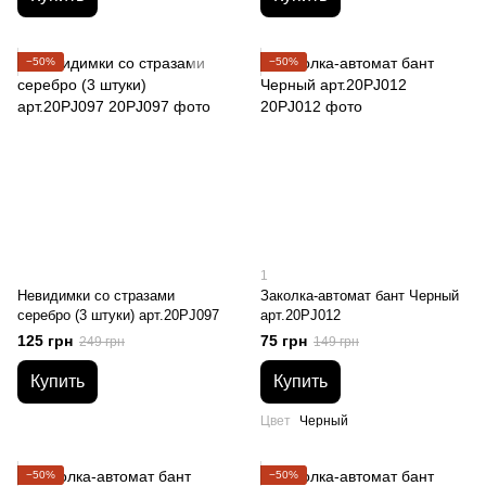
−50%
−50%
1
Невидимки со стразами
Заколка-автомат бант Черный
серебро (3 штуки) арт.20PJ097
арт.20PJ012
125 грн
75 грн
249 грн
149 грн
Купить
Купить
Цвет
Черный
−50%
−50%