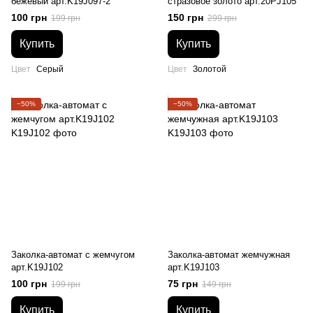
бежевый арт.K19J097-2
стразовое золото арт.20PJ105
100 грн
150 грн
199 грн
299 грн
Купить
Купить
Цвет
Серый
Цвет
Золотой
−50%
−50%
Заколка-автомат с жемчугом
Заколка-автомат жемчужная
арт.K19J102
арт.K19J103
100 грн
75 грн
199 грн
149 грн
Купить
Купить