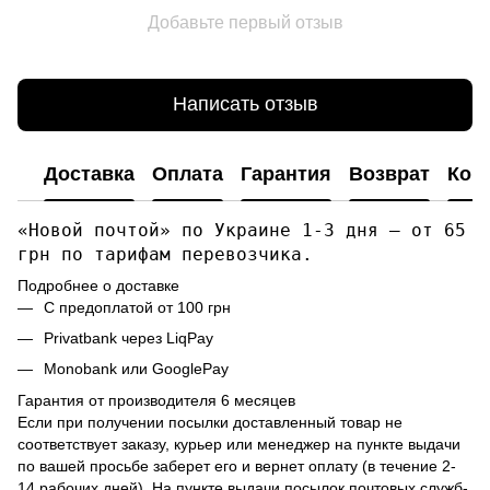
Добавьте первый отзыв
Написать отзыв
Доставка
Оплата
Гарантия
Возврат
Кон
«Новой почтой» по Украине 1-3 дня — от 65
грн по тарифам перевозчика.
Подробнее о доставке
С предоплатой от 100 грн
Privatbank через LiqPay
Monobank или GooglePay
Гарантия от производителя 6 месяцев
Если при получении посылки доставленный товар не
соответствует заказу, курьер или менеджер на пункте выдачи
по вашей просьбе заберет его и вернет оплату (в течение 2-
14 рабочих дней). На пункте выдачи посылок почтовых служб-