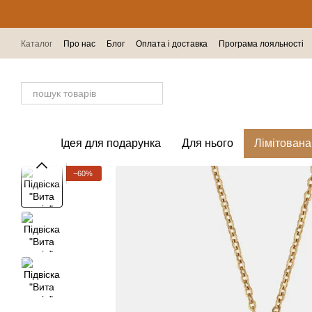
Перейти до основного контенту
Каталог
Про нас
Блог
Оплата і доставка
Програма лояльності
Відгуки про магазин
Ідея для подарунка
Для нього
Лімітована
−60%