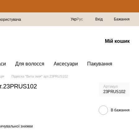
Укр
Рус
Вхід
Бажання
 користувача
Мій кошик
аси
Для волосся
Аксесуари
Пакування
ція
Підвіска "Вита змія" арт.23PRUS102
арт.23PRUS102
Артикул
23PRUS102
В бажання
ичувальної знижки