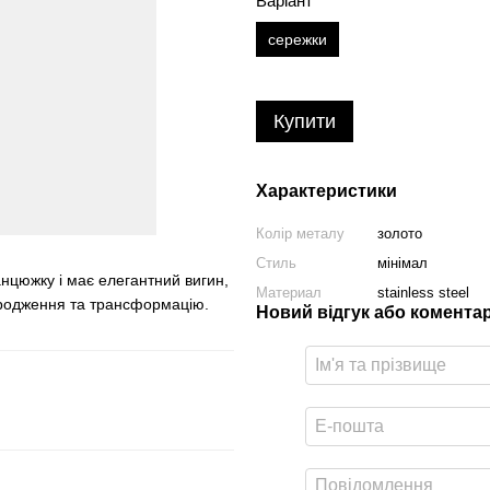
Варіант
сережки
Купити
Характеристики
Колір металу
золото
Стиль
мінімал
анцюжку і має елегантний вигин,
Материал
stainless steel
дродження та трансформацію.
Новий відгук або комента