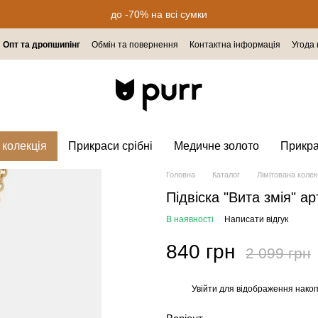
до -70% на всі сумки
Опт та дропшипінг
Обмін та повернення
Контактна інформація
Угода
 колекція
Прикраси срібні
Медичне золото
Прикр
Головна
Каталог
Лімітована колек
Підвіска "Вита змія" 
В наявності
Написати відгук
840 грн
2 099 грн
Увійти
для відображення накоп
%