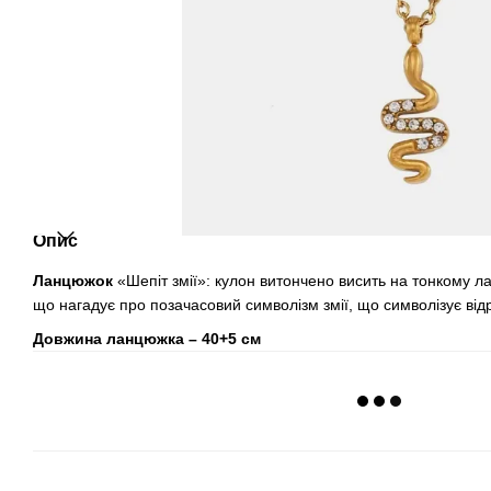
Опис
Ланцюжок
«Шепіт змії»: кулон витончено висить на тонкому л
що нагадує про позачасовий символізм змії, що символізує ві
Довжина ланцюжка – 40+5 см