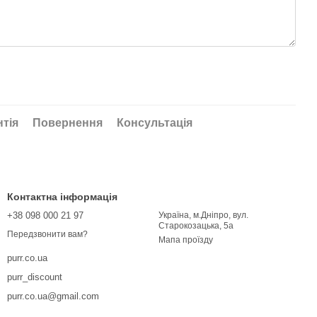
нтія
Повернення
Консультація
Контактна інформація
+38 098 000 21 97
Україна, м.Дніпро, вул.
Старокозацька, 5а
Передзвонити вам?
Мапа проїзду
purr.co.ua
purr_discount
purr.co.ua@gmail.com