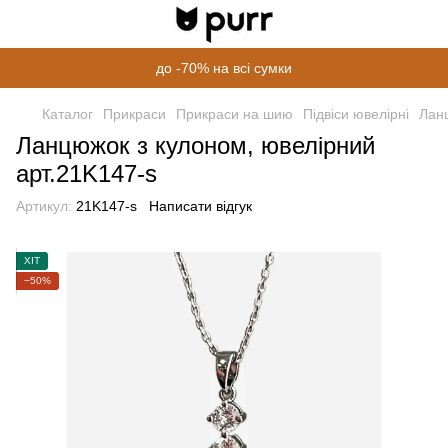
до -70% на всі сумки
Каталог
Прикраси
Прикраси на шию
Підвіси ювелірні
Ланц
Ланцюжок з кулоном, ювелірний
арт.21K147-s
Артикул:
21K147-s
Написати відгук
ХІТ
−50%