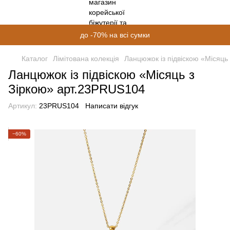
до -70% на всі сумки
Каталог
Лімітована колекція
Ланцюжок із підвіскою «Місяць
Ланцюжок із підвіскою «Місяць з
Зіркою» арт.23PRUS104
Артикул:
23PRUS104
Написати відгук
−60%