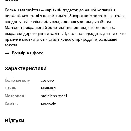
Колье з малахітом – чарівний додаток до нашої колекції з
нержавіючої сталі з покриттям з 18-каратного золота. Це колье
впадає у вічі своїм сміливим, але вишуканим дизайном.
Малахіт прикрашений золотим тисненням, яке доповнює
яскравий дорогоцінний камінь. Ідеально підходить для тих, хто
прагне наповнити свій стиль красою природи та розкішшю
золота.
Розмір на фото
Характеристики
Колір металу
золото
Стиль
мінімал
Материал
stainless steel
Камінь
малахіт
Відгуки