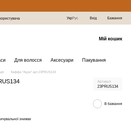
Укр
Рус
Вхід
Бажання
 користувача
Мій кошик
аси
Для волосся
Аксесуари
Пакування
ція
Каффа "Аура" арт.23PRUS134
PRUS134
Артикул
23PRUS134
В бажання
ичувальної знижки