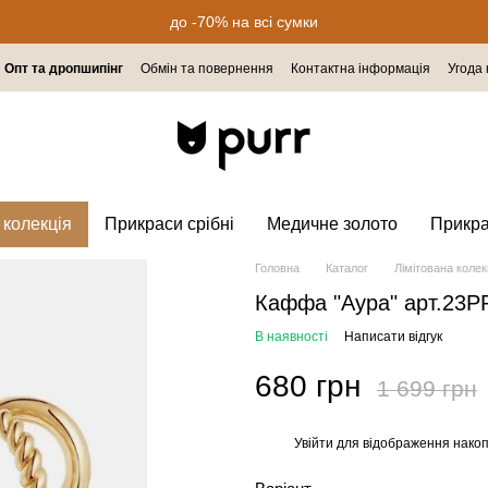
до -70% на всі сумки
Опт та дропшипінг
Обмін та повернення
Контактна інформація
Угода
 колекція
Прикраси срібні
Медичне золото
Прикр
Головна
Каталог
Лімітована колек
Каффа "Аура" арт.23
В наявності
Написати відгук
680 грн
1 699 грн
Увійти
для відображення накоп
%