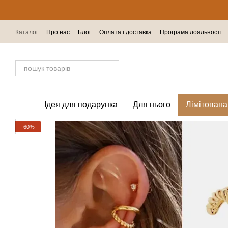
Перейти до основного контенту
Каталог
Про нас
Блог
Оплата і доставка
Програма лояльності
Відгуки про магазин
Ідея для подарунка
Для нього
Лімітована
−60%