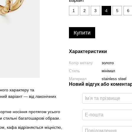
Варіант
1
2
3
4
5
6
Купити
Характеристики
Колір металу
золото
Стиль
мінімал
Материал
stainless steel
Новий відгук або комента
ного характеру та
ьний варіант — від лаконічних
фортне носіння протягом усього
 стильні багатошарові образи.
м, кафа відрізняється міцністю,