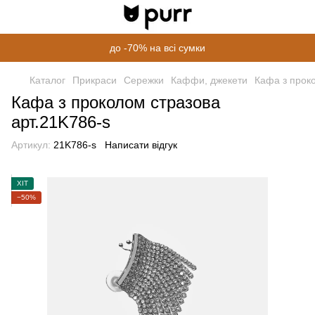
до -70% на всі сумки
Каталог
Прикраси
Сережки
Каффи, джекети
Кафа з проко
Кафа з проколом стразова
арт.21K786-s
Артикул:
21K786-s
Написати відгук
ХІТ
−50%