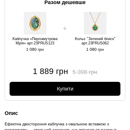
Разом дешевше
Каблучка «Перламутрова
Кольє "Зелений блиск"
Мрія» арт.23PRUS123
арт.23PRUS062
1 080 грн
1 080 грн
1 889 грн
5 398 грн
Купити
Опис
Ефектна двостороння каблучка з овальною вставкою з
перламутру — стильний аксесуар, що змінюється разом із