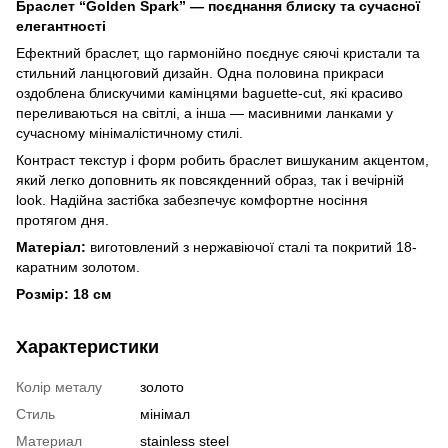
Браслет “Golden Spark” — поєднання блиску та сучасної
елегантності
Ефектний браслет, що гармонійно поєднує сяючі кристали та
стильний ланцюговий дизайн. Одна половина прикраси
оздоблена блискучими камінцями baguette-cut, які красиво
переливаються на світлі, а інша — масивними ланками у
сучасному мінімалістичному стилі.
Контраст текстур і форм робить браслет вишуканим акцентом,
який легко доповнить як повсякденний образ, так і вечірній
look. Надійна застібка забезпечує комфортне носіння
протягом дня.
Матеріал:
виготовлений з нержавіючої сталі та покритий 18-
каратним золотом.
Розмір: 18 см
Характеристики
Колір металу
золото
Стиль
мінімал
Материал
stainless steel