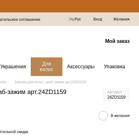
Укр
Рус
Вход
Желания
ательское соглашение
Мой заказ
Для
Украшения
Аксессуары
Упаковка
волос
рабы
Заколка для волос, краб-зажим арт.24ZD1159
аб-зажим арт.24ZD1159
Артикул
24ZD1159
В желания
тельной скидки