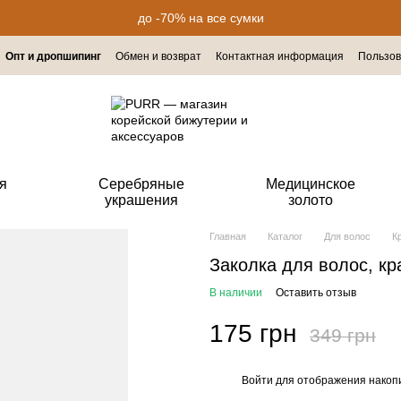
до -70% на все сумки
Опт и дропшипинг
Обмен и возврат
Контактная информация
Пользов
я
Серебряные
Медицинское
украшения
золото
Главная
Каталог
Для волос
К
Заколка для волос, кр
В наличии
Оставить отзыв
175 грн
349 грн
Войти
для отображения накопи
%