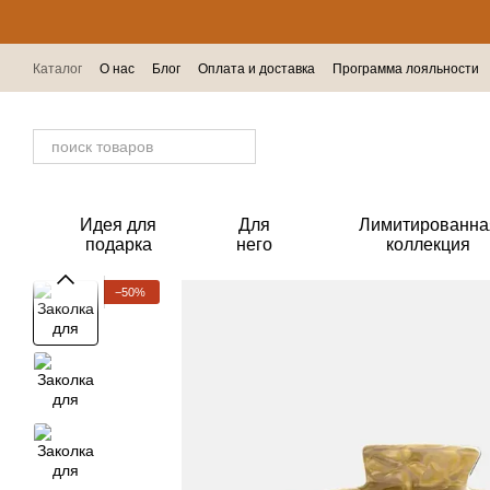
Перейти к основному контенту
Каталог
О нас
Блог
Оплата и доставка
Программа лояльности
Отзывы о магазине
Идея для
Для
Лимитированна
подарка
него
коллекция
−50%