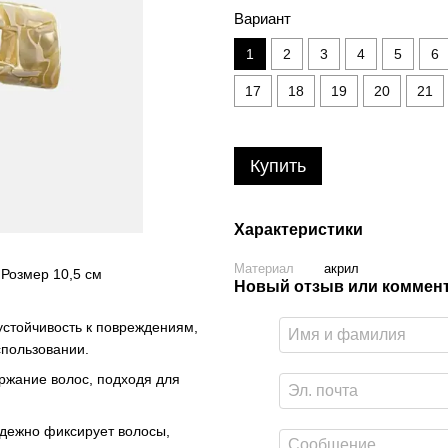
Вариант
1
2
3
4
5
6
17
18
19
20
21
Купить
Характеристики
Материал
акрил
 Розмер 10,5 см
Новый отзыв или коммен
устойчивость к повреждениям,
спользовании.
жание волос, подходя для
адежно фиксирует волосы,