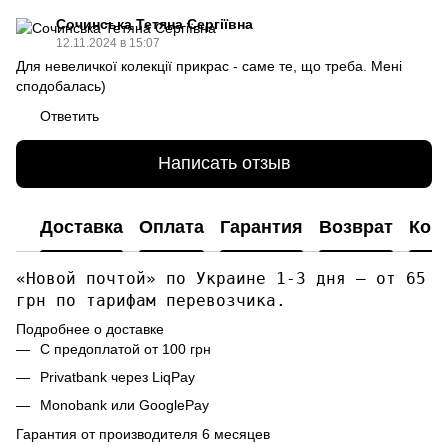
Сочинська Тетяна Сергіївна
12.11.2024 в 15:07
Для невеличкої колекції прикрас - саме те, що треба. Мені
сподобалась)
Ответить
Написать отзыв
Доставка
Оплата
Гарантия
Возврат
Кон
«Новой почтой» по Украине 1-3 дня — от 65
грн по тарифам перевозчика.
Подробнее о доставке
С предоплатой от 100 грн
Privatbank через LiqPay
Monobank или GooglePay
Гарантия от производителя 6 месяцев