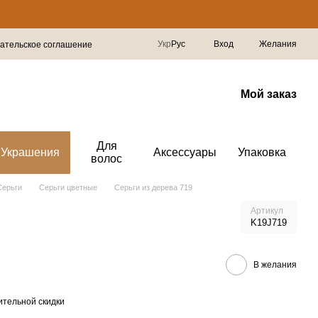
Укр
Рус
Вход
Желания
ательское соглашение
Мой заказ
Для
Украшения
Аксессуары
Упаковка
волос
Серьги
Серьги цветные
Серьги из дерева 719
Артикул
K19J719
В желания
тельной скидки