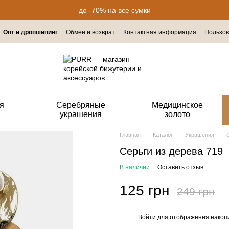
до -70% на все сумки
Опт и дропшипинг
Обмен и возврат
Контактная информация
Пользов
я
Серебряные
Медицинское
украшения
золото
Главная
Каталог
Украшения
Серьги из дерева 719
В наличии
Оставить отзыв
125 грн
249 грн
Войти
для отображения накопи
%