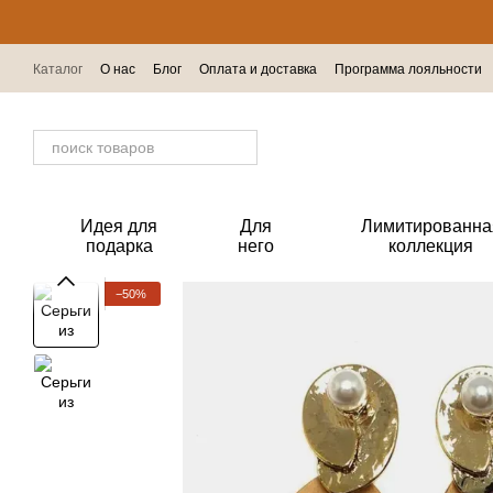
Перейти к основному контенту
Каталог
О нас
Блог
Оплата и доставка
Программа лояльности
Отзывы о магазине
Идея для
Для
Лимитированна
подарка
него
коллекция
−50%