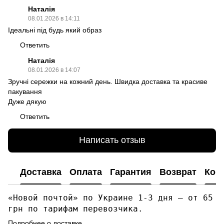
Наталія
08.01.2026 в 14:11
Ідеальні під будь який образ
Ответить
Наталія
08.01.2026 в 14:07
Зручні сережки на кожний день. Швидка доставка та красиве
пакування
Дуже дякую
Ответить
Написать отзыв
Доставка
Оплата
Гарантия
Возврат
Кон
«Новой почтой» по Украине 1-3 дня — от 65
грн по тарифам перевозчика.
Подробнее о доставке