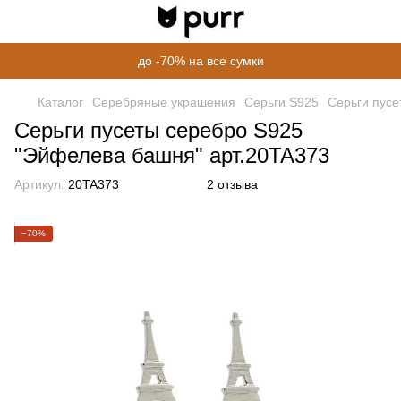
до -70% на все сумки
Каталог
Серебряные украшения
Серьги S925
Серьги пусе
Серьги пусеты серебро S925
"Эйфелева башня" арт.20TA373
Артикул:
20TA373
2 отзыва
−70%