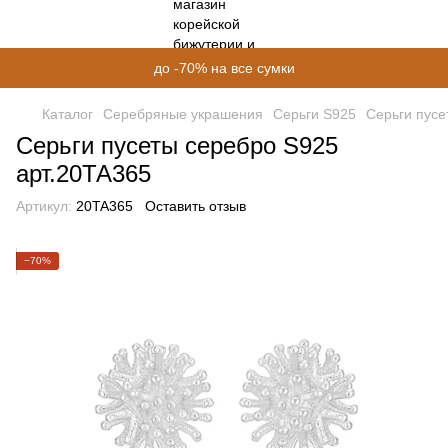
до -70% на все сумки
Каталог
Серебряные украшения
Серьги S925
Серьги пусе
Серьги пусеты серебро S925
арт.20ТА365
Артикул:
20TA365
Оставить отзыв
−70%