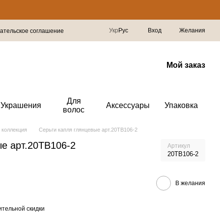
Укр
Рус
Вход
Желания
ательское соглашение
Мой заказ
Для
Украшения
Аксессуары
Упаковка
волос
 коллекция
Серьги капля глянцевые арт.20TB106-2
ые арт.20TB106-2
Артикул
20TB106-2
В желания
тельной скидки