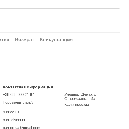
нтия
Возврат
Консультация
Контактная информация
+38 098 000 21 97
Украина, г.Днепр, ул.
Старокозацкая, 5а
Перезвонить вам?
Карта проезда
purr.co.ua
purr_discount
purr.co.ua@gmail.com