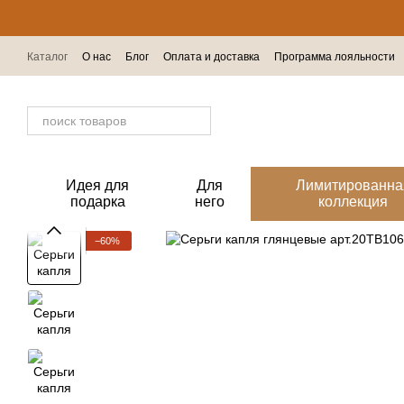
Перейти к основному контенту
Каталог
О нас
Блог
Оплата и доставка
Программа лояльности
Отзывы о магазине
Идея для
Для
Лимитированна
подарка
него
коллекция
−60%