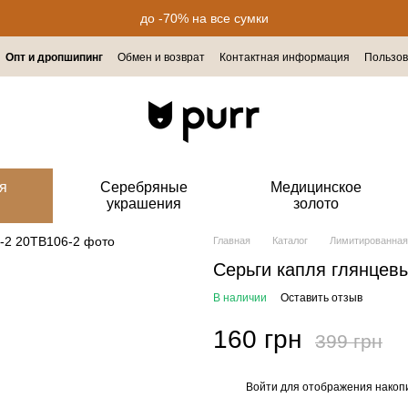
до -70% на все сумки
Опт и дропшипинг
Обмен и возврат
Контактная информация
Пользов
я
Серебряные
Медицинское
украшения
золото
Главная
Каталог
Лимитированная
Серьги капля глянцев
В наличии
Оставить отзыв
160 грн
399 грн
Войти
для отображения накопи
%