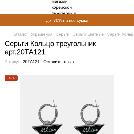
до -70% на все сумки
Каталог
Украшения
Серьги
Серьги цветные
Серьги Кольц
Серьги Кольцо треугольник
арт.20ТА121
Артикул:
20TA121
Оставить отзыв
−50%