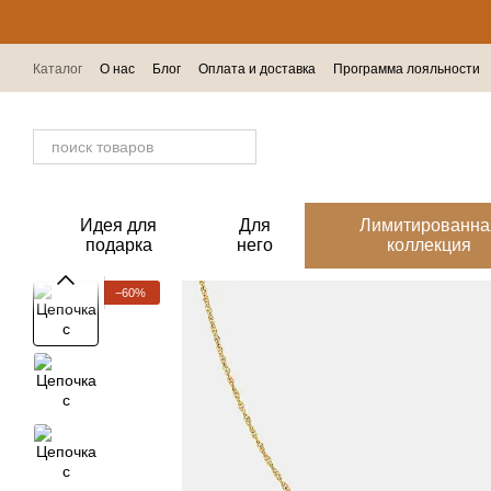
Перейти к основному контенту
Каталог
О нас
Блог
Оплата и доставка
Программа лояльности
Отзывы о магазине
Идея для
Для
Лимитированна
подарка
него
коллекция
−60%