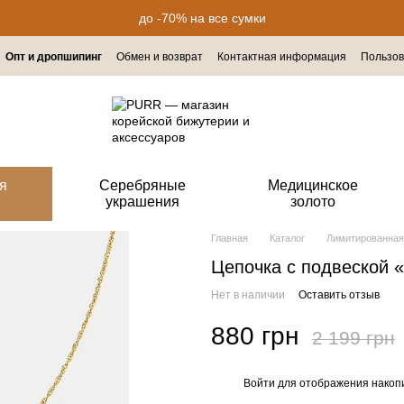
до -70% на все сумки
Опт и дропшипинг
Обмен и возврат
Контактная информация
Пользов
я
Серебряные
Медицинское
украшения
золото
Главная
Каталог
Лимитированная
Цепочка с подвеской 
Нет в наличии
Оставить отзыв
880 грн
2 199 грн
Войти
для отображения накопи
%