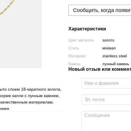
Сообщить, когда появи
Характеристики
Цвет металла
золото
Стиль
мінімал
Материал
stainless steel
Камінь
лунный камень
Новый отзыв или коммен
ыто слоем 18-каратного золота,
форме капли с лунным камнем,
 качественным материалам,
время.