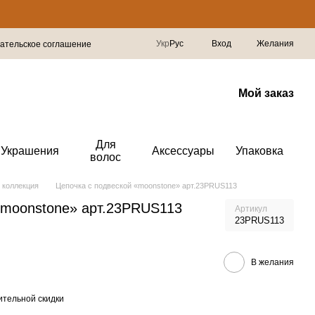
Укр
Рус
Вход
Желания
ательское соглашение
Мой заказ
Для
Украшения
Аксессуары
Упаковка
волос
 коллекция
Цепочка с подвеской «moonstone» арт.23PRUS113
«moonstone» арт.23PRUS113
Артикул
23PRUS113
В желания
тельной скидки