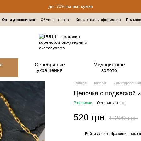
до -70% на все сумки
Опт и дропшипинг
Обмен и возврат
Контактная информация
Пользов
я
Серебряные
Медицинское
украшения
золото
Главная
Каталог
Лимитированная
Цепочка с подвеской 
В наличии
Оставить отзыв
520 грн
1 299 грн
Войти
для отображения накопи
%