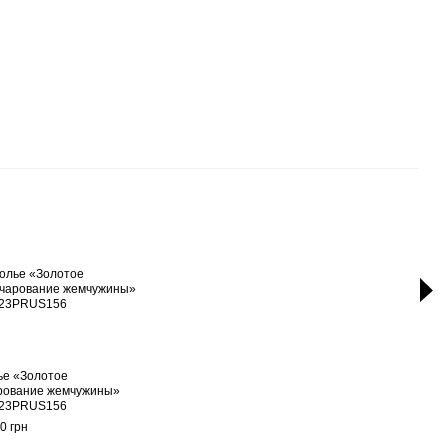
Вме
ье «Золотое
Цепо
рование жемчужины»
«Бук
.23PRUS156
520 г
0 грн