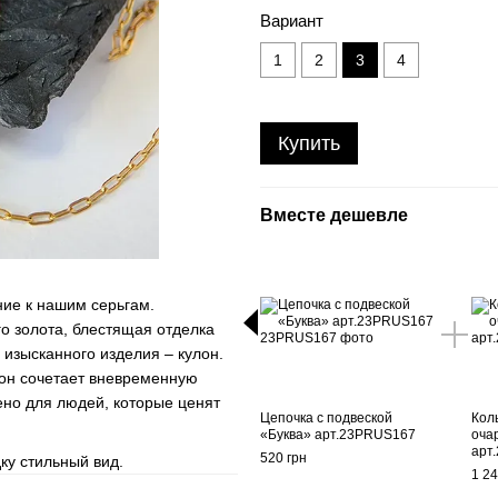
Вариант
1
2
3
4
Купить
Вместе дешевле
ние к нашим серьгам.
о золота, блестящая отделка
 изысканного изделия – кулон.
лон сочетает вневременную
ено для людей, которые ценят
Цепочка с подвеской
Кол
«Буква» арт.23PRUS167
оча
арт
520 грн
ку стильный вид.
1 24