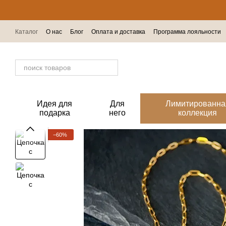
Перейти к основному контенту
Каталог
О нас
Блог
Оплата и доставка
Программа лояльности
Отзывы о магазине
Идея для
Для
Лимитированна
подарка
него
коллекция
−60%