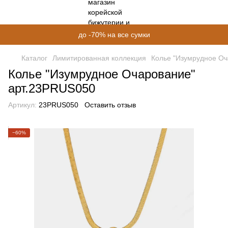
до -70% на все сумки
Каталог
Лимитированная коллекция
Колье "Изумрудное Оч
Колье "Изумрудное Очарование"
арт.23PRUS050
Артикул:
23PRUS050
Оставить отзыв
−60%