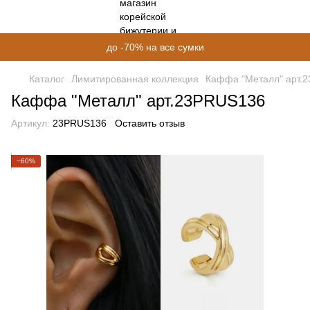
до -70% на все сумки
Каталог
Лимитированная коллекция
Каффа "Металл" арт.
Каффа "Металл" арт.23PRUS136
Артикул:
23PRUS136
Оставить отзыв
−60%