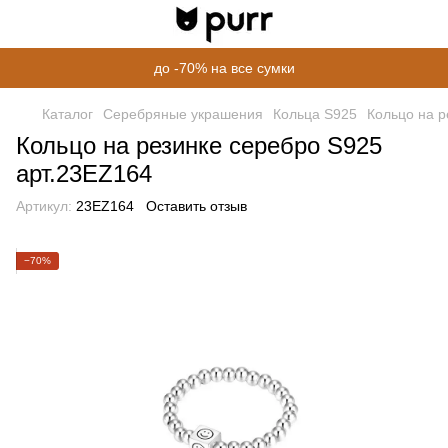
до -70% на все сумки
Каталог
Серебряные украшения
Кольца S925
Кольцо на р
Кольцо на резинке серебро S925
арт.23EZ164
Артикул:
23EZ164
Оставить отзыв
−70%