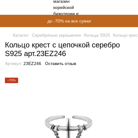
до -70% на все сумки
Каталог
Серебряные украшения
Кольца S925
Кольцо крес
Кольцо крест с цепочкой серебро
S925 арт.23EZ246
Артикул:
23EZ246
Оставить отзыв
−70%