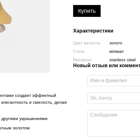
Купить
Характеристики
Цвет металла
золото
Стиль
мінімал
Материал
stainless steel
Новый отзыв или коммен
ентами создает эффектный
элегантность и смелость, делая
с другими украшениями.
атным золотом.