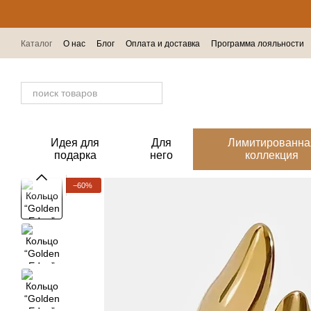
Перейти к основному контенту
Каталог
О нас
Блог
Оплата и доставка
Программа лояльности
Отзывы о магазине
Идея для
Для
Лимитированна
подарка
него
коллекция
−60%