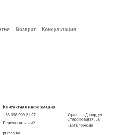
нтия
Возврат
Консультация
Контактная информация
+38 098 000 21 97
Украина, г.Днепр, ул.
Старокозацкая, 5а
Перезвонить вам?
Карта проезда
purr.co.ua