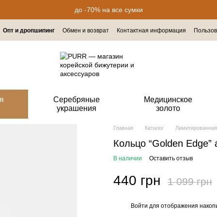
до -70% на все сумки
Опт и дропшипинг
Обмен и возврат
Контактная информация
Пользов
я
Серебряные
Медицинское
украшения
золото
Главная
Каталог
Лимитированная
Кольцо “Golden Edge”
В наличии
Оставить отзыв
440 грн
1 099 грн
Войти
для отображения накопи
%