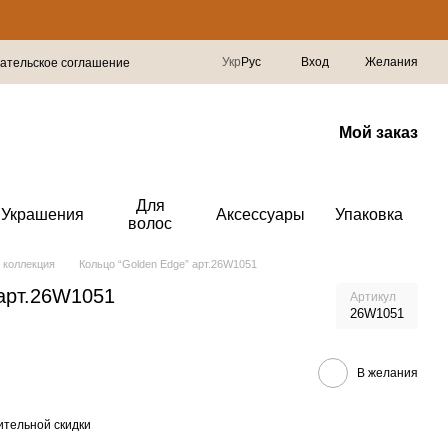
Укр
Рус
Вход
Желания
ательское соглашение
Мой заказ
Для
Украшения
Аксессуары
Упаковка
волос
 коллекция
Кольцо “Golden Edge” арт.26W1051
 арт.26W1051
Артикул
26W1051
В желания
тельной скидки