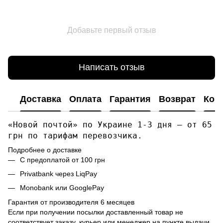
Добавьте первый отзыв
Написать отзыв
Доставка
Оплата
Гарантия
Возврат
Кон
«Новой почтой» по Украине 1-3 дня — от 65
грн по тарифам перевозчика.
Подробнее о доставке
С предоплатой от 100 грн
Privatbank через LiqPay
Monobank или GooglePay
Гарантия от производителя 6 месяцев
Если при получении посылки доставленный товар не
соответствует заказу, курьер или менеджер на пункте выдачи