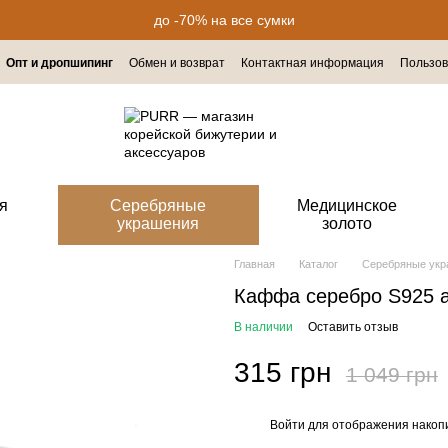
до -70% на все сумки
Опт и дропшипинг
Обмен и возврат
Контактная информация
Пользов
я
Серебряные
Медицинское
украшения
золото
Главная
Каталог
Серебряные ук
Каффа серебро S925 а
В наличии
Оставить отзыв
315 грн
1 049 грн
Войти
для отображения накопи
%