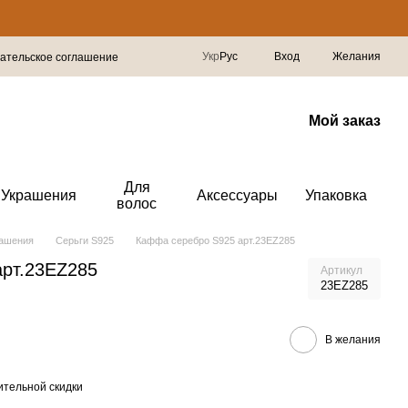
Укр
Рус
Вход
Желания
ательское соглашение
Мой заказ
Для
Украшения
Аксессуары
Упаковка
волос
рашения
Серьги S925
Каффа серебро S925 арт.23EZ285
рт.23EZ285
Артикул
23EZ285
В желания
тельной скидки