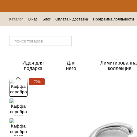
Перейти к основному контенту
Каталог
О нас
Блог
Оплата и доставка
Программа лояльности
Отзывы о магазине
Идея для
Для
Лимитированна
подарка
него
коллекция
−70%