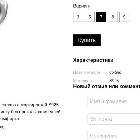
Вариант
3
5
7
8
9
Купить
Характеристики
Цвет металла
срібло
Материал
S925
Новый отзыв или коммен
 сплава с маркировкой S925 —
минку без прокалывания ушей.
скомфорта.
25