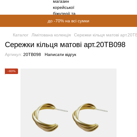
до -70% на всі сумки
Каталог
Лімітована колекція
Сережки кільця матові арт.20T
Сережки кільця матові арт.20TB098
Артикул:
20TB098
Написати відгук
−60%